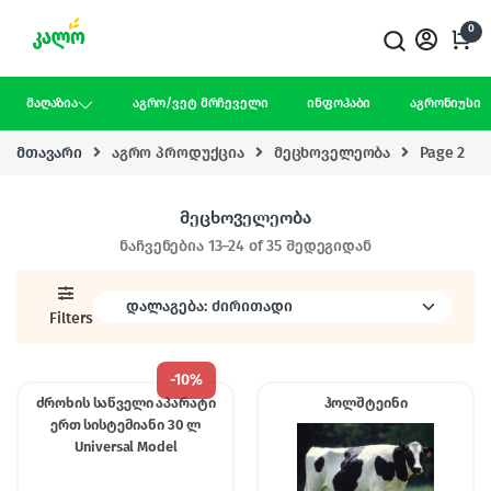
Skip to navigation
Skip to content
0
მაღაზია
აგრო/ვეტ მრჩეველი
ინფოჰაბი
აგრონიუსი
მთავარი
აგრო პროდუქცია
მეცხოველეობა
Page 2
მეცხოველეობა
ნაჩვენებია 13–24 of 35 შედეგიდან
Filters
-
10%
ძროხის საწველი აპარატი
ჰოლშტეინი
ერთ სისტემიანი 30 ლ
Universal Model