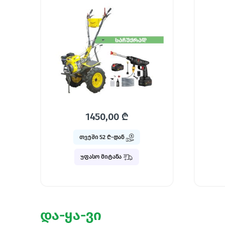
1600,00
₾
თვეში 57 ₾-დან
და-ყა-ვი