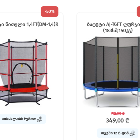
-
55%
უტი AJ-T6FT ლურჯი 6FT
Gardex სკამი ცისფერი R
(183სმ;150კგ)
98,00
₾
772,00
₾
349,00
₾
ორას ლარს ზემოთ
თვეში 12 ₾-დან
უფასო მიტანა