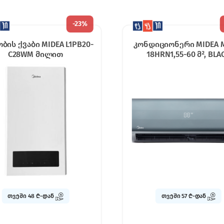
-
27%
იციონერი MIDEA MSAG-
მაცივარი MIDEA
8HRN1,55-60 მ², BLACK
MDRB470MGF01OM White (
თვეში 57 ₾-დან
თვეში 44 ₾-დან