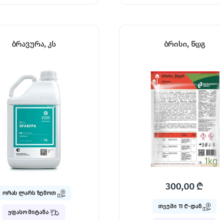
ბრავურა, კს
ბრისი, წდგ
300,00
₾
ორას ლარს ზემოთ
თვეში 11 ₾-დან
უფასო მიტანა