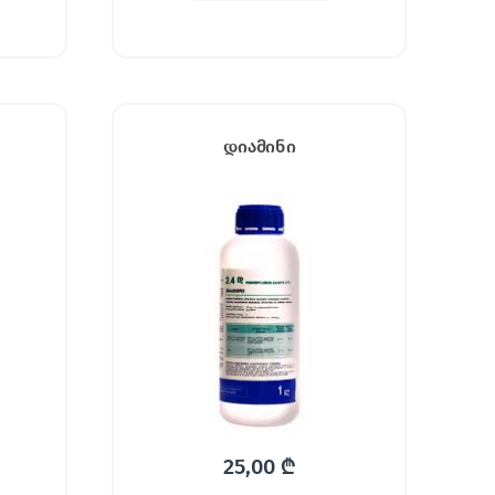
დიამინი
25,00
₾