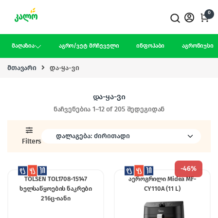
Skip to navigation
Skip to content
0
მაღაზია
აგრო/ვეტ მრჩეველი
ინფოჰაბი
აგრონიუსი
მთავარი
და-ყა-ვი
და-ყა-ვი
ნაჩვენებია 1–12 of 205 შედეგიდან
Filters
-
46%
TOLSEN TOL1708-15147
აეროგრილი Midea MF-
ხელსაწყოების ნაკრები
CY110A (11 L)
216ც-იანი