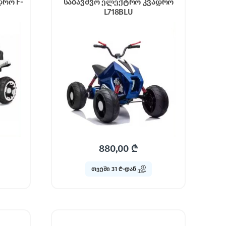
დრო F-
საბავშვო ელექტრო კვადრო
L718BLU
880,00
₾
თვეში 31 ₾-დან