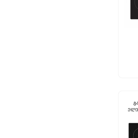
გ
ელე