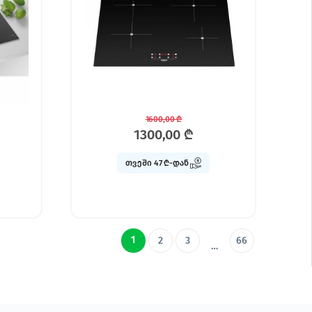
1600,00
₾
1300,00
₾
თვეში 47 ₾-დან
1
2
3
66
…